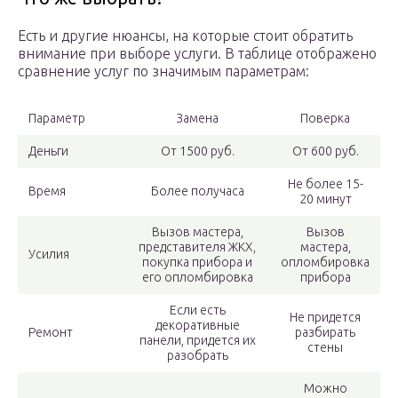
Есть и другие нюансы, на которые стоит обратить
внимание при выборе услуги. В таблице отображено
сравнение услуг по значимым параметрам:
Параметр
Замена
Поверка
Деньги
От 1500 руб.
От 600 руб.
Не более 15-
Время
Более получаса
20 минут
Вызов мастера,
Вызов
представителя ЖКХ,
мастера,
Усилия
покупка прибора и
опломбировка
его опломбировка
прибора
Если есть
Не придется
декоративные
Ремонт
разбирать
панели, придется их
стены
разобрать
Можно